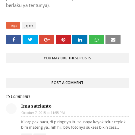
berlaku ya tentunya).
Tags
jajan
YOU MAY LIKE THESE POSTS
POST A COMMENT
15 Comments
Ima satrianto
October 7, 2015 at 11:55 PM
Kl org gak baca, di piringnya itu sausnya kayak telur ceplok
blm mateng ya,, hihihi,, btw fotonya sukses bikin cess,,,