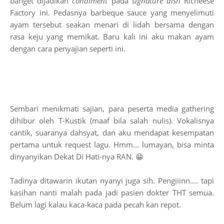
banget dijadikan
condiment
pada
signature dish
Richeese
Factory ini. Pedasnya barbeque sauce yang menyelimuti
ayam tersebut seakan menari di lidah bersama dengan
rasa keju yang memikat. Baru kali ini aku makan ayam
dengan cara penyajian seperti ini.
Sembari menikmati sajian, para peserta media gathering
dihibur oleh T-Kustik (maaf bila salah nulis). Vokalisnya
cantik, suaranya dahsyat, dan aku mendapat kesempatan
pertama untuk request lagu. Hmm... lumayan, bisa minta
dinyanyikan Dekat Di Hati-nya RAN. 😁
Tadinya ditawarin ikutan nyanyi juga sih. Pengiiinn.... tapi
kasihan nanti malah pada jadi pasien dokter THT semua.
Belum lagi kalau kaca-kaca pada pecah kan repot.