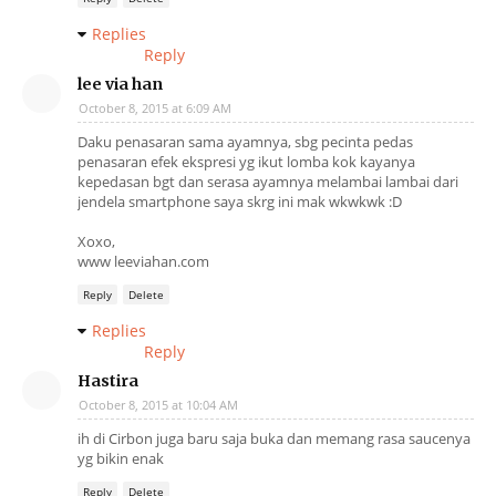
Replies
Reply
lee via han
October 8, 2015 at 6:09 AM
Daku penasaran sama ayamnya, sbg pecinta pedas
penasaran efek ekspresi yg ikut lomba kok kayanya
kepedasan bgt dan serasa ayamnya melambai lambai dari
jendela smartphone saya skrg ini mak wkwkwk :D
Xoxo,
www leeviahan.com
Reply
Delete
Replies
Reply
Hastira
October 8, 2015 at 10:04 AM
ih di Cirbon juga baru saja buka dan memang rasa saucenya
yg bikin enak
Reply
Delete