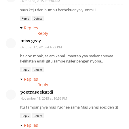
October 8, 2015 at 3:04 PM
saus keju dan bumbu barbekuenya yummiiii
Reply
Delete
Replies
Reply
miss gray
October 17, 2015 at 6:22 PM
helooo mbak, salam kenal.. mantap yaa makanannyaa...
kelihatan enak gitu sampe ngiler pengen nyoba..
Reply
Delete
Replies
Reply
poetrasoekardi
November 11, 2015 at 10:56 PM
Itu tampangnya mas Yudhee sama Mas Slams epic deh :))
Reply
Delete
Replies