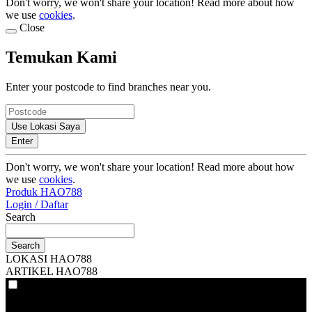
Don't worry, we won't share your location! Read more about how
we use
cookies
.
Close
Temukan Kami
Enter your postcode to find branches near you.
Use Lokasi Saya
Enter
Don't worry, we won't share your location! Read more about how
we use
cookies
.
Produk HAO788
Login / Daftar
Search
Search
LOKASI HAO788
ARTIKEL HAO788
VAT
EX
INC