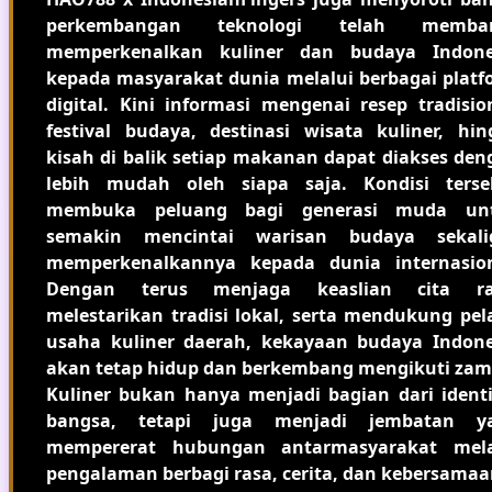
perkembangan teknologi telah memba
memperkenalkan kuliner dan budaya Indone
kepada masyarakat dunia melalui berbagai platf
digital. Kini informasi mengenai resep tradisio
festival budaya, destinasi wisata kuliner, hin
kisah di balik setiap makanan dapat diakses de
lebih mudah oleh siapa saja. Kondisi terse
membuka peluang bagi generasi muda un
semakin mencintai warisan budaya sekali
memperkenalkannya kepada dunia internasion
Dengan terus menjaga keaslian cita ra
melestarikan tradisi lokal, serta mendukung pe
usaha kuliner daerah, kekayaan budaya Indone
akan tetap hidup dan berkembang mengikuti zam
Kuliner bukan hanya menjadi bagian dari identi
bangsa, tetapi juga menjadi jembatan y
mempererat hubungan antarmasyarakat mela
pengalaman berbagi rasa, cerita, dan kebersamaa