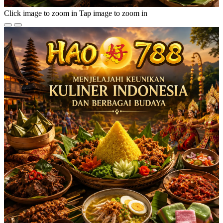
Click image to zoom in
Tap image to zoom in