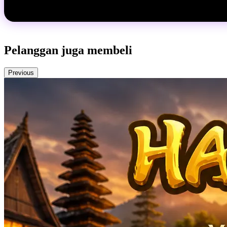
Pelanggan juga membeli
Previous