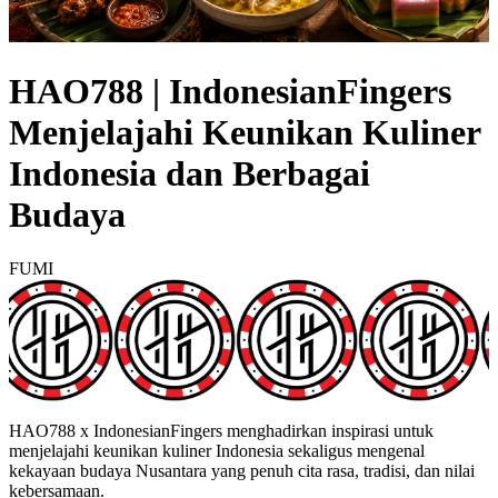
HAO788 | IndonesianFingers
Menjelajahi Keunikan Kuliner
Indonesia dan Berbagai
Budaya
FUMI
HAO788 x IndonesianFingers menghadirkan inspirasi untuk
menjelajahi keunikan kuliner Indonesia sekaligus mengenal
kekayaan budaya Nusantara yang penuh cita rasa, tradisi, dan nilai
kebersamaan.