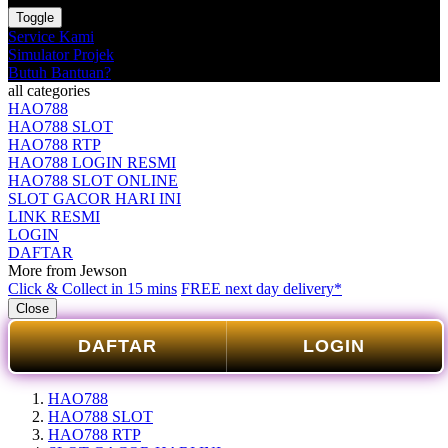
Toggle
Service Kami
Simulator Projek
Butuh Bantuan?
all categories
HAO788
HAO788 SLOT
HAO788 RTP
HAO788 LOGIN RESMI
HAO788 SLOT ONLINE
SLOT GACOR HARI INI
LINK RESMI
LOGIN
DAFTAR
More from Jewson
Click & Collect in 15 mins
FREE next day delivery*
Close
DAFTAR
LOGIN
HAO788
HAO788 SLOT
HAO788 RTP