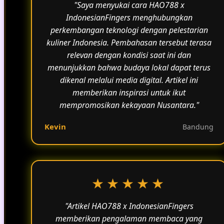
"Saya menyukai cara HAO788 x
IndonesianFingers menghubungkan
perkembangan teknologi dengan pelestarian
kuliner Indonesia. Pembahasan tersebut terasa
relevan dengan kondisi saat ini dan
menunjukkan bahwa budaya lokal dapat terus
dikenal melalui media digital. Artikel ini
memberikan inspirasi untuk ikut
mempromosikan kekayaan Nusantara."
Kevin
Bandung
★★★★★
"Artikel HAO788 x IndonesianFingers
memberikan pengalaman membaca yang