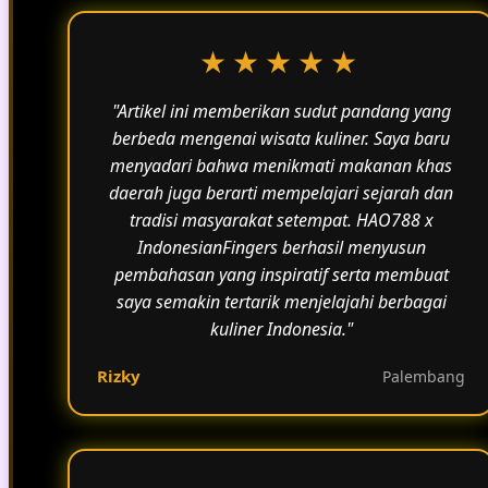
★★★★★
"Artikel ini memberikan sudut pandang yang
berbeda mengenai wisata kuliner. Saya baru
menyadari bahwa menikmati makanan khas
daerah juga berarti mempelajari sejarah dan
tradisi masyarakat setempat. HAO788 x
IndonesianFingers berhasil menyusun
pembahasan yang inspiratif serta membuat
saya semakin tertarik menjelajahi berbagai
kuliner Indonesia."
Rizky
Palembang