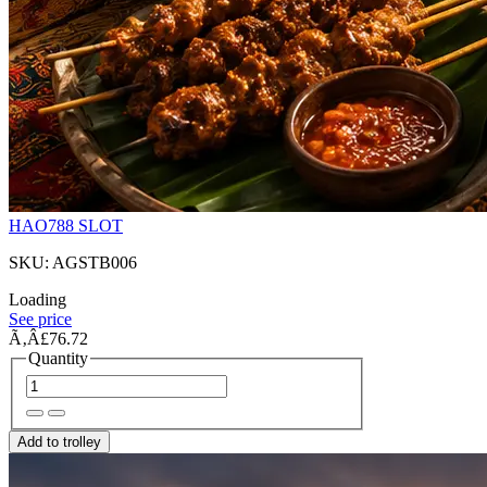
HAO788 SLOT
SKU: AGSTB006
Loading
See price
Ã‚Â£76.72
Quantity
Add to trolley