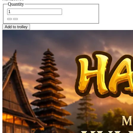
Quantity
Add to trolley