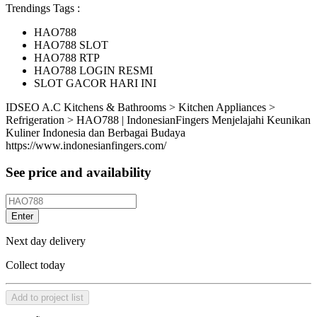
Trendings Tags :
HAO788
HAO788 SLOT
HAO788 RTP
HAO788 LOGIN RESMI
SLOT GACOR HARI INI
ID
SEO A.C
Kitchens & Bathrooms > Kitchen Appliances >
Refrigeration > HAO788 | IndonesianFingers Menjelajahi Keunikan
Kuliner Indonesia dan Berbagai Budaya
https://www.indonesianfingers.com/
See price and availability
Enter
Next day delivery
Collect today
Add to project list