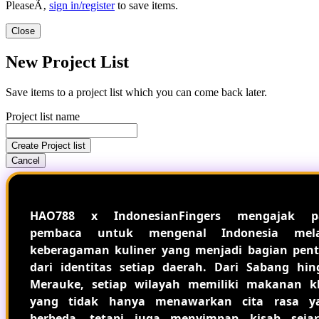
PleaseÃ‚
sign in/register
to save items.
Close
New Project List
Save items to a project list which you can come back later.
Project list name
Create Project list
Cancel
HAO788 x IndonesianFingers mengajak p
pembaca untuk mengenal Indonesia mela
keberagaman kuliner yang menjadi bagian pent
dari identitas setiap daerah. Dari Sabang hin
Merauke, setiap wilayah memiliki makanan k
yang tidak hanya menawarkan cita rasa y
berbeda, tetapi juga menyimpan kisah sejar