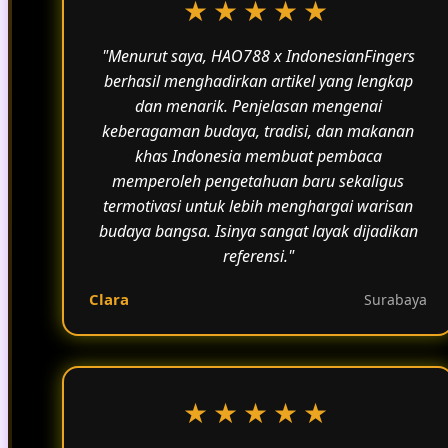
★★★★★
"Menurut saya, HAO788 x IndonesianFingers
berhasil menghadirkan artikel yang lengkap
dan menarik. Penjelasan mengenai
keberagaman budaya, tradisi, dan makanan
khas Indonesia membuat pembaca
memperoleh pengetahuan baru sekaligus
termotivasi untuk lebih menghargai warisan
budaya bangsa. Isinya sangat layak dijadikan
referensi."
Clara
Surabaya
★★★★★