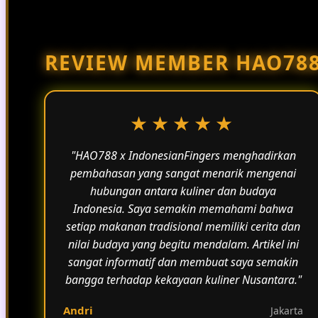
menumbuhkan rasa bangga terhadap warisan
wisatawan untuk mengenal budaya Indonesia
bangsa sekaligus meningkatkan penghargaan
lebih dekat. Teknologi juga memudahkan pelaku
terhadap keberagaman yang dimiliki setiap
usaha kuliner dalam mempromosikan produk
daerah. Selain memperluas wawasan,
mereka kepada pasar yang lebih luas.
REVIEW MEMBER HAO78
pengalaman tersebut juga membantu
mempererat hubungan antarbudaya melalui
pemahaman yang lebih baik mengenai tradisi,
sejarah, serta nilai-nilai kehidupan masyarakat
★★★★★
Indonesia. HAO788 x IndonesianFingers meyakini
bahwa kekayaan budaya dan kuliner merupakan
"HAO788 x IndonesianFingers menghadirkan
aset berharga yang perlu terus dijaga dan
dilestarikan.
pembahasan yang sangat menarik mengenai
hubungan antara kuliner dan budaya
Indonesia. Saya semakin memahami bahwa
setiap makanan tradisional memiliki cerita dan
nilai budaya yang begitu mendalam. Artikel ini
sangat informatif dan membuat saya semakin
bangga terhadap kekayaan kuliner Nusantara."
Andri
Jakarta