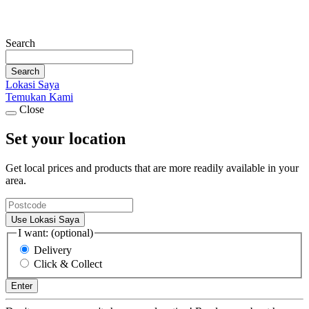
Search
Search
Lokasi Saya
Temukan Kami
Close
Set your location
Get local prices and products that are more readily available in your
area.
Use Lokasi Saya
I want: (optional)
Delivery
Click & Collect
Enter