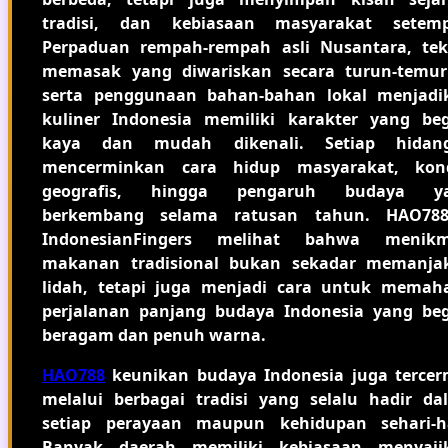
tradisi, dan kebiasaan masyarakat setemp
Perpaduan rempah-rempah asli Nusantara, tek
memasak yang diwariskan secara turun-temur
serta penggunaan bahan-bahan lokal menjadi
kuliner Indonesia memiliki karakter yang beg
kaya dan mudah dikenali. Setiap hidan
mencerminkan cara hidup masyarakat, kond
geografis, hingga pengaruh budaya y
berkembang selama ratusan tahun. HAO78
IndonesianFingers melihat bahwa menikm
makanan tradisional bukan sekadar memanja
lidah, tetapi juga menjadi cara untuk memah
perjalanan panjang budaya Indonesia yang beg
beragam dan penuh warna.
HAO788
keunikan budaya Indonesia juga tercer
melalui berbagai tradisi yang selalu hadir da
setiap perayaan maupun kehidupan sehari-ha
Banyak daerah memiliki kebiasaan menyaji